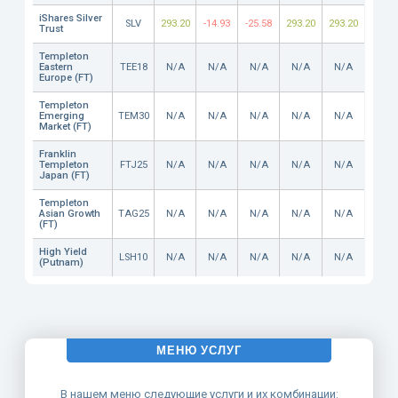
iShares Silver
SLV
293.20
-14.93
-25.58
293.20
293.20
Trust
Templeton
Eastern
TEE18
N/A
N/A
N/A
N/A
N/A
Europe (FT)
Templeton
Emerging
TEM30
N/A
N/A
N/A
N/A
N/A
Market (FT)
Franklin
Templeton
FTJ25
N/A
N/A
N/A
N/A
N/A
Japan (FT)
Templeton
Asian Growth
TAG25
N/A
N/A
N/A
N/A
N/A
(FT)
High Yield
LSH10
N/A
N/A
N/A
N/A
N/A
(Putnam)
МЕНЮ УСЛУГ
В нашем меню следующие услуги и их комбинации: