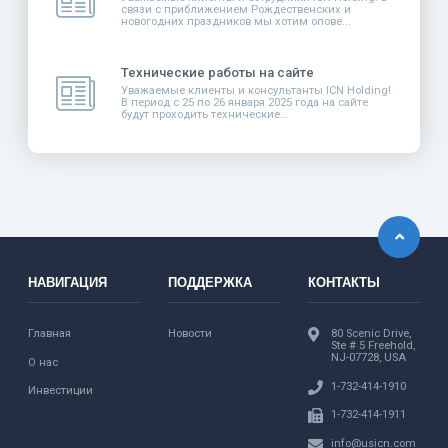
связи с приближением Рождественских и
новогодних праздников мы хотим опове...
Технические работы на сайте
Уважаемые клиенты и консультанты ICN Holding!
В период с 25 по 26 января 2025 года на сайте
будут проходить технические...
НАВИГАЦИЯ
ПОДДЕРЖКА
КОНТАКТЫ
Главная
Новости
80 Scenic Drive,
Ste # 5 Freehold,
NJ-07728, USA
О нас
1-732-414-1910
Инвестиции
1-732-414-1911
info@usicn.com