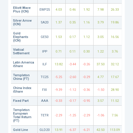
Elliott Wave
EWP25
4.03
0.46
1.92
7.98
26.33
Plus (ICN)
Silver Arrow
SA20
1.37
0.35
1.16
3.79
19.86
(ICN)
Gold
Elephants
GE50
1.53
0.17
1.12
3.05
16.56
(ICN)
Viatical
IPP
0.71
0.11
0.30
1.22
3.76
Settlement
Latin America
ILF
13.82
-3.44
-0.26
37.50
32.12
iShare
Templeton
TC25
-5.25
-2.60
-0.29
4.77
17.67
China (FT)
China Index
FXI
-9.39
-1.12
-0.36
-1.50
28.90
iShare
Fixed Part
AAA
-0.33
-0.17
-0.95
3.57
11.52
Templeton
European
TETR
-2.29
-1.25
-2.29
-1.06
7.56
Total Return
(FT)
Gold Line
GLD20
13.91
-6.37
-6.21
42.50
113.09