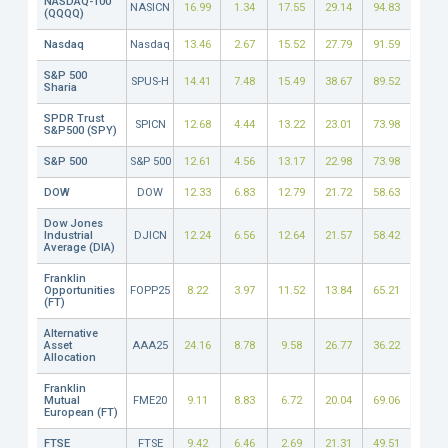
NASDAQ-100
NASICN
16.99
1.34
17.55
29.14
94.83
(QQQQ)
Nasdaq
Nasdaq
13.46
2.67
15.52
27.79
91.59
S&P 500
SPUS-H
14.41
7.48
15.49
38.67
89.52
Sharia
SPDR Trust
SPICN
12.68
4.44
13.22
23.01
73.98
S&P500 (SPY)
S&P 500
S&P 500
12.61
4.56
13.17
22.98
73.98
DOW
DOW
12.33
6.83
12.79
21.72
58.63
Dow Jones
Industrial
DJICN
12.24
6.56
12.64
21.57
58.42
Average (DIA)
Franklin
Opportunities
FOPP25
8.22
3.97
11.52
13.84
65.21
(FT)
Alternative
Asset
AAA25
24.16
8.78
9.58
26.77
36.22
Allocation
Franklin
Mutual
FME20
9.11
8.83
6.72
20.04
69.06
European (FT)
FTSE
FTSE
9.42
6.46
2.69
21.31
49.51