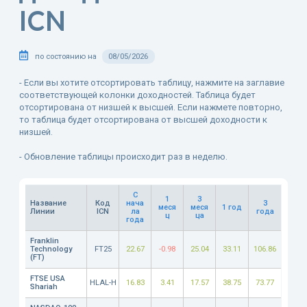
ICN
по состоянию на
08/05/2026
- Если вы хотите отсортировать таблицу, нажмите на заглавие
соответствующей колонки доходностей. Таблица будет
отсортирована от низшей к высшей. Если нажмете повторно,
то таблица будет отсортирована от высшей доходности к
низшей.
- Обновление таблицы происходит раз в неделю.
C
1
3
Название
Код
нача
3
меся
меся
1 год
Линии
ICN
ла
года
ц
ца
года
Franklin
Technology
FT25
22.67
-0.98
25.04
33.11
106.86
(FT)
FTSE USA
HLAL-H
16.83
3.41
17.57
38.75
73.77
Shariah