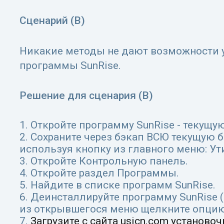
Сценарий (B)
Никакие методы не дают возможности 
программы SunRise.
Решение для сценария (B)
1. Откройте программу SunRise - текущу
2. Сохраните через бэкап ВСЮ текущую б
используя кнопку из главного меню: Ут
3. Откройте Контрольную панель.
4. Откройте раздел Программы.
5. Найдите в списке программ SunRise.
6. Деинсталлируйте программу SunRise 
из открывшегося меню щелкните опцию U
7.
Загрузите с сайта
usicn.com
установоч