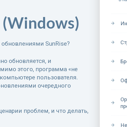
(Windows)
Ин
Ст
с обновлениями SunRise?
но обновляется, и
Бр
мимо этого, программа «не
а компьютере пользователя.
Оф
обновлениями очередного
Ор
пр
енарии проблем, и что делать,
Не