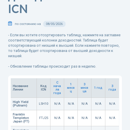
ICN
по состоянию на
08/05/2026
- Если вы хотите отсортировать таблицу, нажмите на заглавие
соответствующей колонки доходностей. Таблица будет
отсортирована от низшей к высшей. Если нажмете повторно,
то таблица будет отсортирована от высшей доходности к
низшей.
- Обновление таблицы происходит раз в неделю.
C
1
3
Название
Код
нача
3
меся
меся
1 год
Линии
ICN
ла
года
ц
ца
года
High Yield
LSH10
N/A
N/A
N/A
N/A
N/A
(Putnam)
Franklin
Templeton
FTJ25
N/A
N/A
N/A
N/A
N/A
Japan (FT)