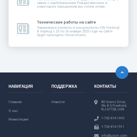
связи с приближением Рождественских и
новогодних праздников мы хотим опове...
Технические работы на сайте
Уважаемые клиенты и консультанты ICN Holding!
В период с 25 по 26 января 2025 года на сайте
будут проходить технические...
НАВИГАЦИЯ
ПОДДЕРЖКА
КОНТАКТЫ
Главная
Новости
80 Scenic Drive,
Ste # 5 Freehold,
NJ-07728, USA
О нас
1-732-414-1910
Инвестиции
1-732-414-1911
info@usicn.com