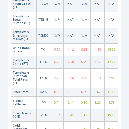
Templeton
Asian Growth
TAG25
N/A
N/A
N/A
N/A
N/A
(FT)
Templeton
Eastern
TEE18
N/A
N/A
N/A
N/A
N/A
Europe (FT)
Templeton
Emerging
TEM30
N/A
N/A
N/A
N/A
N/A
Market (FT)
China Index
FXI
-9.39
-1.12
-0.36
-1.50
28.90
iShare
Templeton
TC25
-5.25
-2.60
-0.29
4.77
17.67
China (FT)
Templeton
European
TETR
-2.29
-1.25
-2.29
-1.06
7.56
Total Return
(FT)
Fixed Part
AAA
-0.33
-0.17
-0.95
3.57
11.52
Viatical
IPP
0.71
0.11
0.30
1.22
3.76
Settlement
Silver Arrow
SA20
1.37
0.35
1.16
3.79
19.86
(ICN)
Gold