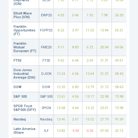
Elephants
GE50
1.53
0.17
1.12
3.05
16.56
(ICN)
Elliott Wave
EWP25
4.03
0.46
1.92
7.98
26.33
Plus (ICN)
Franklin
Opportunities
FOPP25
8.22
3.97
11.52
13.84
65.21
(FT)
Franklin
Mutual
FME20
9.11
8.83
6.72
20.04
69.06
European (FT)
FTSE
FTSE
9.42
6.46
2.69
21.31
49.51
Dow Jones
Industrial
DJICN
12.24
6.56
12.64
21.57
58.42
Average (DIA)
DOW
DOW
12.33
6.83
12.79
21.72
58.63
S&P 500
S&P 500
12.61
4.56
13.17
22.98
73.98
SPDR Trust
SPICN
12.68
4.44
13.22
23.01
73.98
S&P500 (SPY)
Nasdaq
Nasdaq
13.46
2.67
15.52
27.79
91.59
Latin America
ILF
13.82
-3.44
-0.26
37.50
32.12
iShare