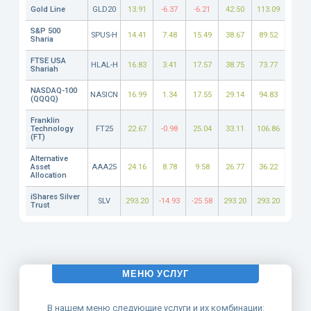
Gold Line
GLD20
13.91
-6.37
-6.21
42.50
113.09
S&P 500
SPUS-H
14.41
7.48
15.49
38.67
89.52
Sharia
FTSE USA
HLAL-H
16.83
3.41
17.57
38.75
73.77
Shariah
NASDAQ-100
NASICN
16.99
1.34
17.55
29.14
94.83
(QQQQ)
Franklin
Technology
FT25
22.67
-0.98
25.04
33.11
106.86
(FT)
Alternative
Asset
AAA25
24.16
8.78
9.58
26.77
36.22
Allocation
iShares Silver
SLV
293.20
-14.93
-25.58
293.20
293.20
Trust
МЕНЮ УСЛУГ
В нашем меню следующие услуги и их комбинации: