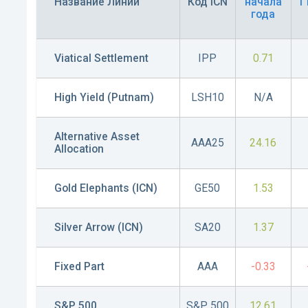
Название Линии
Код ICN
начала
1
года
Viatical Settlement
IPP
0.71
High Yield (Putnam)
LSH10
N/A
Alternative Asset
AAA25
24.16
Allocation
Gold Elephants (ICN)
GE50
1.53
Silver Arrow (ICN)
SA20
1.37
Fixed Part
AAA
-0.33
S&P 500
S&P 500
12.61