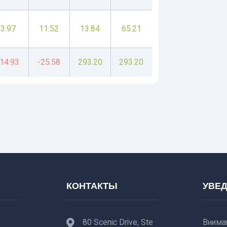
3.97
11.52
13.84
65.21
-14.93
-25.58
293.20
293.20
КОНТАКТЫ
УВЕ
80 Scenic Drive, Ste
Внима