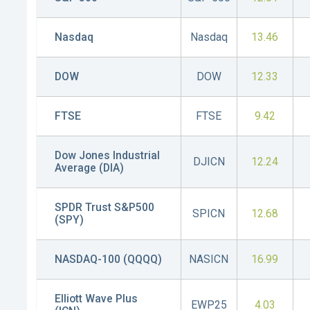
Nasdaq
Nasdaq
13.46
DOW
DOW
12.33
FTSE
FTSE
9.42
Dow Jones Industrial
DJICN
12.24
Average (DIA)
SPDR Trust S&P500
SPICN
12.68
(SPY)
NASDAQ-100 (QQQQ)
NASICN
16.99
Elliott Wave Plus
EWP25
4.03