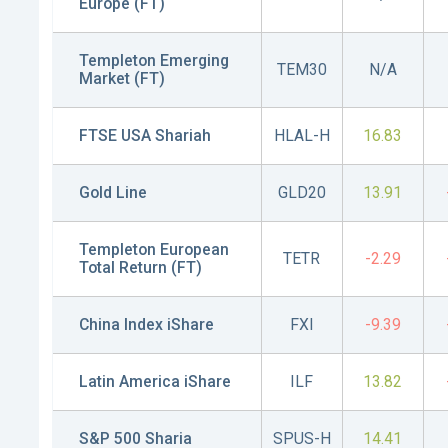
Europe (FT)
Templeton Emerging
TEM30
N/A
Market (FT)
FTSE USA Shariah
HLAL-H
16.83
Gold Line
GLD20
13.91
Templeton European
TETR
-2.29
Total Return (FT)
China Index iShare
FXI
-9.39
Latin America iShare
ILF
13.82
S&P 500 Sharia
SPUS-H
14.41