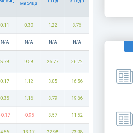
 месяц
1 год
3 года
месяца
0.11
0.30
1.22
3.76
N/A
N/A
N/A
N/A
8.78
9.58
26.77
36.22
0.17
1.12
3.05
16.56
0.35
1.16
3.79
19.86
-0.17
-0.95
3.57
11.52
4.56
13.17
22.98
73.98