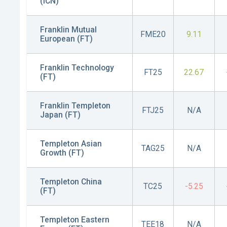
(ICN)
Franklin Mutual
FME20
9.11
European (FT)
Franklin Technology
FT25
22.67
(FT)
Franklin Templeton
FTJ25
N/A
Japan (FT)
Templeton Asian
TAG25
N/A
Growth (FT)
Templeton China
TC25
-5.25
(FT)
Templeton Eastern
TEE18
N/A