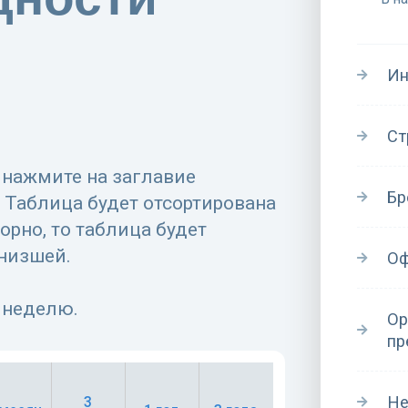
Ин
Ст
, нажмите на заглавие
Бр
 Таблица будет отсортирована
орно, то таблица будет
 низшей.
Оф
 неделю.
Ор
пр
Не
3