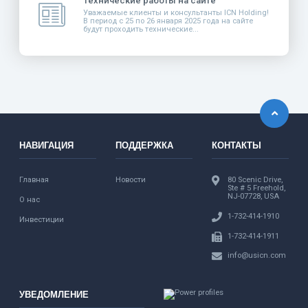
Технические работы на сайте
Уважаемые клиенты и консультанты ICN Holding!
В период с 25 по 26 января 2025 года на сайте
будут проходить технические...
НАВИГАЦИЯ
ПОДДЕРЖКА
КОНТАКТЫ
Главная
Новости
80 Scenic Drive,
Ste # 5 Freehold,
NJ-07728, USA
О нас
1-732-414-1910
Инвестиции
1-732-414-1911
info@usicn.com
УВЕДОМЛЕНИЕ