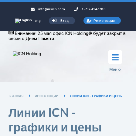
info@usicn.com
1-732-414-1910
Вход
Регистрация
eng
Внимание! 25 мая офис ICN Holding® будет закрыт в
связи с Днем Памяти.
Меню
ГЛАВНАЯ
ИНВЕСТИЦИИ
ЛИНИИ ICN - ГРАФИКИ И ЦЕНЫ
Линии ICN -
графики и цены