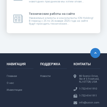
новогодних праздников мы хотим опове...
Технические работы на сайте
Уважаемые клиенты и консультанты ICN Holding!
В период с 25 по 26 января 2025 года на сайте
будут проходить технические...
НАВИГАЦИЯ
ПОДДЕРЖКА
КОНТАКТЫ
Главная
Новости
80 Scenic Drive,
Ste # 5 Freehold,
NJ-07728, USA
О нас
1-732-414-1910
Инвестиции
1-732-414-1911
info@usicn.com