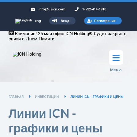
info@usicn.com
1-732-414-1910
Вход
Регистрация
eng
Внимание! 25 мая офис ICN Holding® будет закрыт в
связи с Днем Памяти.
Меню
ГЛАВНАЯ
ИНВЕСТИЦИИ
ЛИНИИ ICN - ГРАФИКИ И ЦЕНЫ
Линии ICN -
графики и цены