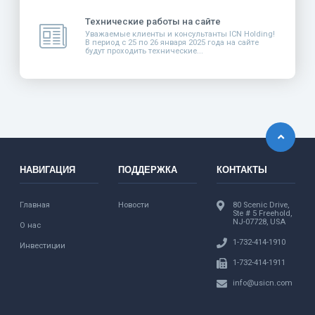
Технические работы на сайте
Уважаемые клиенты и консультанты ICN Holding!
В период с 25 по 26 января 2025 года на сайте
будут проходить технические...
НАВИГАЦИЯ
ПОДДЕРЖКА
КОНТАКТЫ
Главная
Новости
80 Scenic Drive,
Ste # 5 Freehold,
NJ-07728, USA
О нас
1-732-414-1910
Инвестиции
1-732-414-1911
info@usicn.com